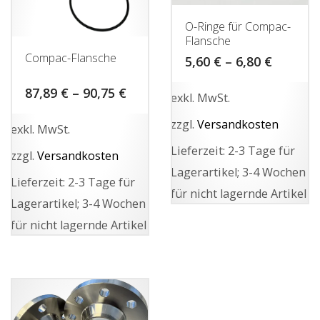
O-Ringe für Compac-
Flansche
Compac-Flansche
5,60
€
–
6,80
€
87,89
€
–
90,75
€
exkl. MwSt.
zzgl.
Versandkosten
exkl. MwSt.
Lieferzeit:
2-3 Tage für
zzgl.
Versandkosten
Lagerartikel; 3-4 Wochen
Lieferzeit:
2-3 Tage für
für nicht lagernde Artikel
Lagerartikel; 3-4 Wochen
Dieses
für nicht lagernde Artikel
Produkt
Dieses
weist
Produkt
mehrere
weist
Varianten
mehrere