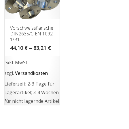
auf.
Varianten
Die
auf.
Optionen
Die
können
Vorschweissflansche
Optionen
DIN2635/C-EN 1092-
auf
1/B1
können
der
44,10
€
–
83,21
€
auf
Produktseite
der
gewählt
exkl. MwSt.
Produktseite
werden
zzgl.
Versandkosten
gewählt
werden
Lieferzeit:
2-3 Tage für
Lagerartikel; 3-4 Wochen
für nicht lagernde Artikel
Dieses
Produkt
weist