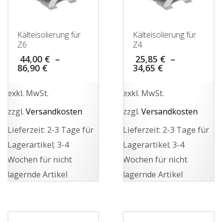
Kälteisolierung für
Kälteisolierung für
Z6
Z4
44,00
€
–
25,85
€
–
86,90
€
34,65
€
exkl. MwSt.
exkl. MwSt.
zzgl.
Versandkosten
zzgl.
Versandkosten
Lieferzeit:
2-3 Tage für
Lieferzeit:
2-3 Tage für
Lagerartikel; 3-4
Lagerartikel; 3-4
Wochen für nicht
Wochen für nicht
lagernde Artikel
lagernde Artikel
Dieses
Dieses
Produkt
Produkt
weist
weist