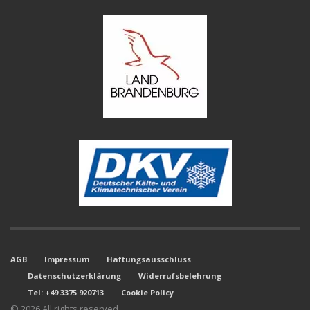
gewählt
gewählt
werden
werden
AGB
Impressum
Haftungsausschluss
Datenschutzerklärung
Widerrufsbelehrung
Tel: +49 3375 920713
Cookie Policy
© 2026 All rights reserved.