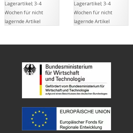
Lagerartikel; 3-4
Lagerartikel; 3-4
Wochen für nicht
Wochen für nicht
lagernde Artikel
lagernde Artikel
Dieses
Dieses
Produkt
Produkt
weist
weist
mehrere
mehrere
Varianten
Varianten
auf.
auf.
Die
Die
Optionen
Optionen
können
können
auf
auf
der
der
Produktseite
Produktseite