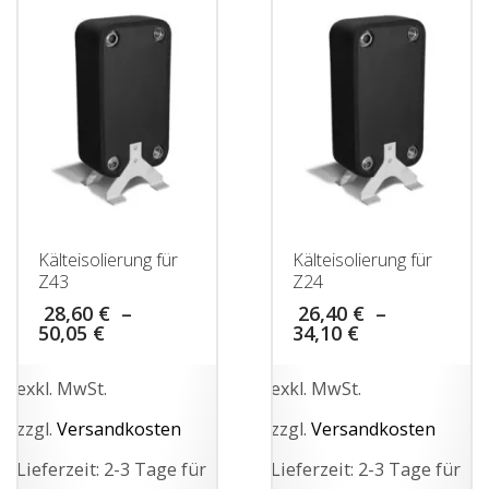
mehrere
mehrere
Varianten
Varianten
auf.
auf.
Die
Die
Optionen
Optionen
können
können
auf
auf
der
der
Kälteisolierung für
Kälteisolierung für
Z43
Z24
Produktseite
Produktseite
28,60
€
–
26,40
€
–
gewählt
gewählt
50,05
€
34,10
€
werden
werden
exkl. MwSt.
exkl. MwSt.
zzgl.
Versandkosten
zzgl.
Versandkosten
Lieferzeit:
2-3 Tage für
Lieferzeit:
2-3 Tage für